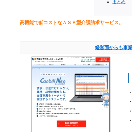
まとめ
高機能で低コストなＡＳＰ型介護請求サービス。
経営面からも事