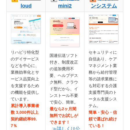
loud
mini2
ンシステム
リハビリ特化型
セキュリティに
国連伝送ソフト
のデイサービス
自信あり、ケア
付き、制度改正
などを中心に、
マネジメント業
の追加費用不
業務効率化とサ
務から給付管理
要、ヘルプデス
ービス品質向上
等の請求業務に
ク無料、クラウ
を支援するため
も対応する介護
ド型だから、イ
の機能を提供し
支援専門員のト
ンストール不要
ています。
ータル支援シス
で安心、簡単。
累計導入事業者
テム。
最なら2ヶ月間
数 3,000件以上
簡単・安心・信
無料でお試しが
契約継続率99.
頼で選ばれ続け
できます！
7％
ている！
≫詳しくは公